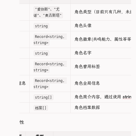
// ==================== 计算属性 ================
const getInfoGridColumns = (type: string): numbe
"爱弥斯"、"尤
类型
角色类型（目前只有几种，未适
  const columnMap: Record<string, number> = {

诺"、"奥古斯塔"
    爱弥斯: 4,

头像
角色头像
string
    尤诺: 3,

    奥古斯塔: 3,

Record<string, 
  };

徽章
角色徽章(共鸣能力、属性等等)
string>
  return columnMap[type] || 3;

};

名字
角色名字
string
</script>

Record<string, 
标签
角色曾用标签
<template>

string>
  <div class="hero-main">

    <div class="hero-card">

Record<string, 
详情信息
角色全局信息
      <!-- ==================== 左侧头像区 =======
string>
      <div class="left-info">

        <NuxtImg class="avatar-image" :src="头像
简介
角色简介内容，通过使用
string
string[]
        <h3 class="avatar-name">{{ 名字 }}</h3>

        <div class="avatar-meta">

档案
角色档案数据
档案[]
          <span

            v-for="[key, value] in Object.entr
档案属性
            :key="key"

            class="meta-tag"

          >
