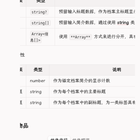
配置项
类型
            {{ key }}:{{ value }}

标题
预留输入标题数据，作为档案主标题显示
          </span>

string?
        </div>

简介
预留输入简介数据，通过使用
string
类型
string[]
      </div>

Array<信
      <!-- ==================== 右侧内容区 =======
信息
使用
方式来进行分开，具有
**Array**
息[]>
      <div class="right-info">

        <div class="panel-main">

          <!-- 简介 -->

信息属性
          <Title title="简介" />

          <div class="hero-desc">

配置项
类型
说明
            <slot name="desc" />

          </div>

序号
number
作为锚定档案简介的显示计数
          <!-- 标签 -->

主标题
string
作为每个档案中的主要标题
          <Title title="标签" />

          <div class="tag-container">

副标题
string
作为每个档案中的副标题，为一类标签具有
            <span

              v-for="[key, value] in Object.en
              :key="key"

              class="tag"

人物物品
            >

              #{{ value }}
