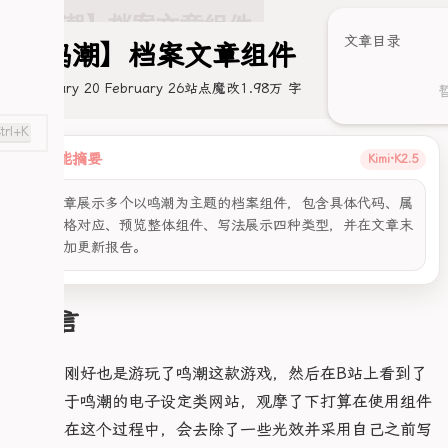
文章目录
【鸣潮】档案文章组件
February 20
February 26
站点魔改
1.98万 字
分享文章
trl+K
智能摘要
Kimi·K2.5
该文章展示多个以鸣潮为主题的档案组件，包含具体代码、属
性表格对应、预览整体组件、写法展示四种类型，并在文章末
尾附加更新报告。
前言
最近，刚好也是游玩了鸣潮这款游戏，然后在B站上看到了
一些关于鸣潮的电子设定类网站，观摩了下打算在使用组件
来写。在这个过程中，会去除了一些光效并采用自己之前写