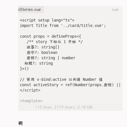
                v-show="data.序号 === statusInde
      </div>

                :key="statusIndex"

heroStories.vue
vue
    </div>

              >

                <slot :name="`status${statusInde
<script setup lang="ts">

    <!-- 右侧内容区：始终渲染所有卡片内容，通过CSS控制
              </div>

import Title from '../card/title.vue';

    <div class="contentArea">

            </div>

      <div 

          </div>

const props = defineProps<{

        v-for="(item, index) in heroSpecialList"
        </div>

	/** story 下标从 1 开始 */

        :key="index"

      </div>

	故事?: string[]

        class="cardContentWrapper"

    </div>

	居中?: boolean

        :style="{ display: cardVisibility(index
  </div>

	密钥?: string | number

      >

</template>

  标题?: string

        <div class="cardLeft">

}>()

          <!-- 卡片主图 -->

<style lang="scss" scoped>

          <img :src="item.物品图像" class="card
/* ==================== 主容器样式(保持原样) =======
// 使用 v-bind:active 以传递 Number 值

          <!-- 卡片标题 -->

.hero-main {

const activeStory = ref(Number(props.密钥) || 1)
          <h3 class="cardTitle">{{ item.物品名
  width: 100%;

</script>

          <!-- 卡片附属名称（如角色名） -->

  height: 320px;

          <div class="cardSubInfo">

  background: var(--ld-bg-card);

<template>

            <span>{{ item.物品含意 || '默认名称' }
  border: 1px solid var(--c-border);

<div :class="{ 居中 }" class="heroStoryMain">

          </div>

115 lines, 2179 chars, 2.18 KiB
  border-radius: 0.75rem;

  <Title :title="props.标题" style="margin-botto
        </div>

  margin: 1.5rem 0;

	<div class="storys">

        <div class="cardRight">

  overflow: hidden;

		<button

整体说明
          <!-- 卡片描述 -->

  transition: border-color 0.3s ease;
