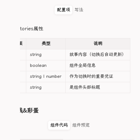
			v-for="(story, storyIndex) in 故事"

          <Title title="描述" />

  display: flex;

			:key="storyIndex"

          <div class="cardDesc" v-for="index 
配置项
写法
}

			:class="{ active: activeStory === storyIndex + 1 }"

            <slot :name="`desc${index}`" />

			@click="activeStory = storyIndex + 1"

          </div>

.hero-card {

		>

          <!-- 彩蛋区域（仅爱弥斯类型显示） -->

  flex: 1;

hero-stories属性
			{{ story }}

          <div v-if="类型 === '爱弥斯'">

  display: flex;

		</button>

            <Title title="彩蛋" />

  gap: 1rem;

	</div>

配置项
类型
说明
            <div class="cardYouLai" v-for="in
  padding: 1rem;

	<div v-for="storyIndex in 故事.length" v-show="activeStory === storyIndex" :key="storyIndex" class="story-content">

              <slot :name="`caidan${index}`" />

  overflow: hidden;

故事
string
故事内容（切换后自动更新）
		<slot :name="`story${storyIndex}`" />

            </div>

}

	</div>

          </div>

居中
boolean
组件全局信息
</div>

        </div>

/* ==================== 左侧头像区(保持原样) =======
</template>

      </div>

.left-info {

密钥
string | number
作为切换时的重要凭证
    </div>

  position: relative;

<style lang="scss" scoped>

  </div>

  flex-shrink: 0;

标题
string
是组件头部标题
.float-in-leave-active {

</template>

  display: flex;

	/* stylelint-disable-next-line declaration-no-important */

  flex-direction: column;

	position: revert !important;

<style lang="scss" scoped>

  align-items: center;

}

.infoCard {

时间线&彩蛋
  width: 200px;

  width: 100%;

  padding: 12px;

.heroStoryMain {

  height: 320px;

  border-radius: 16px;

组件代码
组件预览
  background: var(--ld-bg-card);

  background: var(--ld-bg-card);

  border: 2px solid transparent;

  border: 1px solid var(--c-border);

  border: 1px solid var(--c-border);

  background-clip: padding-box;

  border-radius: 0.75rem;

  border-radius: 0.75rem;
