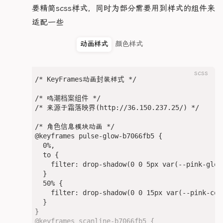
            margin-bottom: 6px;

  }

因为需要精简scss样式，同时为部分需要用到样式的组件来
    flex-direction: column;

            flex-wrap: wrap;

    align-items: center;

            gap: 0.3rem;

说比较适配一些
            .skillIcon {

  &.type-尤诺 .status-header {

    justify-content: flex-start;

            margin-top: 0.25em;

              width: 24px;

    margin-bottom: 2px;

    padding: 1rem;

            .heroTimelineTagList {

              height: 24px;

  }

动画样式
颜色样式
    width: 80px; 

              padding: 0.25em 0.9em;

              border-radius: 4px;

    gap: 8px;    

              background: rgba(46, 136, 201, 0.2
              object-fit: cover;

  .status-content {

    .heroResonMechaNavItem {

              border: 1px solid rgba(127, 211, 2
            }

    font-size: 13px;

scss
      cursor: pointer;

              border-radius: 0.25rem;

/* KeyFrames动画封装样式 */

    color: var(--c-text-content);

      width: 70px;

              font-size: 0.65rem;

            .skillName {

    line-height: 1.5;

      height: 40px;

            }

              font-size: 15px;

/* 鸣潮档案组件 */

  }

      display: flex;

          }

              color: var(--c-text-title);

/* 来源于霜落映界(http://36.150.237.25/) */

}

      align-items: center;

        }

            }

      justify-content: center;

      }

            .skillXg {

/* 角色信息模块动画 */

/* ==================== 移动端适配(保持原样) =======
      border-radius: 50%;

    .heroEasterMain {

              font-size: 12px;

@keyframes pulse-glow-b7066fb5 {

@media screen and (max-width: 768px) {

      transition: all 0.2s ease;

      display: grid;

              color: var(--c-bg-content);

  0%,

  .hero-main {

      gap: 0.5rem;

            }

  to {

    height: auto;

      &:hover {

      .heroEaster {

          }

    filter: drop-shadow(0 0 5px var(--pink-glow
    margin: 1rem 0;

        background-color: var(--c-bg-hover); 

        border-radius: 0.4em;

          .skillDesc {

  }

    border-radius: 0.5rem;

      }

        font-size: 1em;

            font-size: 13px;

  50% {

  }

        padding: 0.5em 0.6em;

            color: var(--c-text-content);

    filter: drop-shadow(0 0 15px var(--pink-cor
      &.active {

        transition: all 0.2s;

            line-height: 1.5;

  }

  .hero-card {

        background-color: var(--c-bg-active); 

        .easterHeader {

          }

}

    flex-direction: column;

      }

          display: flex;

        }

@keyframes scanline-b7066fb5 {
