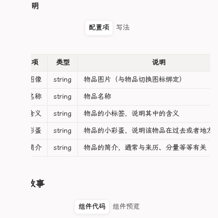
// 计算每个卡片内容的显示状态（始终渲染，通过CSS控制显
整体说明
            class="status-card"

const cardVisibility = computed(() => {

            :class="`type-${类型}`"

  return (index: number) => activeIndex.value ==
          >

配置项
写法
});

            <div class="status-header">

</script>

              <div

                v-for="(item, index) in 档案.
<template>

配置项
类型
说明
                v-show="data.序号 === index + 1"
  <div class="infoCard">

                :key="index"

    <!-- 左侧导航区：渲染所有导航头像，点击切换激活项 
物品图像
string
物品图片（与物品切换图标绑定）
                class="header-title"

    <div class="navArea">

              >

物品名称
string
物品名称
      <div 

                {{ item }}

        class="navItem" 

              </div>

物品含义
string
物品的小标签，说明其中的含义
        v-for="(item, index) in heroSpecialList"
              <div

        :key="index"

                v-if="类型 === '爱弥斯'"

物品彩蛋
string
物品的小彩蛋，说明该物品在过去或者地方
        @click="activeIndex = index"

                class="header-badge"

        :class="{ active: activeIndex === index 
                :class="`badge-${data.序号}`"

物品简介
string
物品的简介，通常与来历、分量等等有关
      >

              >

        <NuxtImg 

                {{ data.徽章 }}

          v-if="item.物品图像" 

              </div>

          :src="item.物品图像" 

人物故事
            </div>

          alt="导航头像"

            <div class="status-content">

          class="nuxtImage"

              <div

组件代码
组件预览
          style="width: 40px; height: 40px; bor
                v-for="statusIndex in 档案?.外
        />
