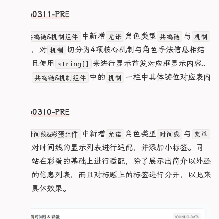
      width: 100%;

  }

      .meta-tag {

    }

    }

      padding: 0.5rem;

  90% {

        font-size: 0.7rem;

V20260311-PRE
    .heroResonMechaCard#Mecha {

  }

      justify-content: flex-start;

    opacity: .5

        padding: 3px 6px;

      padding: 10px;

}

      overflow-x: auto;

  }

        border-radius: 6px;

      .heroMechaContent {

1.在
中新增
角色类型
与
/* 外置样式 */

共鸣链&机制组件
尤诺
共鸣链
机制
  to {

      }

        font-size: 0.9rem;

/* 时间线样式 */

      .navItem {

    transform: translate(calc(100vw * var(--dx)
的适配，对
切分为4项核心机制与角色手法信息相结
机制
    }

        margin: 0px;

.heroTimelineList#尤诺 {

        flex-shrink: 0;

    opacity: 0

  }

        white-space: pre-wrap;

合，并且使用
来进行显示首发对应框显示内容。
  gap: 0.2rem

string[]
        margin: 0 4px;

  }

        p {

}

}

2.锁死
中的
一栏中具体键位对应表内
共鸣链&机制组件
机制
  .panel-main {

          padding: 12px 0;

/* 彩蛋样式 */

        .nuxtImage {

@keyframes hologram-scan-b7066fb5 {

    .hero-desc {

          border-bottom: 1px dashed rgba(255, 1
容
.heroEasterMain#爱弥斯 {

          width: 32px;

  0% {

      font-size: 0.85rem;

          font-size: 0.78rem;

  .heroEaster {

          height: 32px;

    top: -10%;

      line-height: 1.4;

        }

    border: 1px dashed var(--pink-core);

V20260310-PRE
        }

    opacity: 0

    }

      }

  }

      }

  }

  }

    }

}

    }

  20% {

1.在
中新增
角色类型
与
时间线&彩蛋组件
尤诺
时间线
菜单
  }

.heroEasterMain#莫宁 {

    opacity: .8

  .tag-container {

}

适配，对时间线的显示列表进行适配，并添加小标签。同
  display: grid;

    .contentArea {

  }

    gap: 0.2em 0.4em;

  grid-template-columns: repeat(3, 1fr);

      flex-direction: column;

  80% {

样，本站在彩蛋的基础上进行适配，除了展示出简介以外还
/* 移动端适配：屏幕宽度 ≤ 768px 时生效 */

  gap: 10px;

      padding: 0.5rem;

    opacity: .8

    .tag {

@media (max-width: 768px) {

有具体的信息列表，而且对标题上的标签进行分开，以此来
  .heroEaster {

      gap: 0.5rem;

  }

      font-size: 0.75em;

  .heroResonMechaMain {

    background: #0003;

  to {

呈现出具体效果。
      padding: 0.2em 0.5em;

    height: auto; /* 高度自适应内容 */

    border: 1px solid rgba(74, 165, 255, .1);

      .cardLeft {

    top: 110%;

    }

    flex-direction: column; /* 导航与列表垂直堆叠 
    .easterNumber {

        width: 100%;

    opacity: 0

  }

  }

      width: 30px;

        align-items: center;

  }
