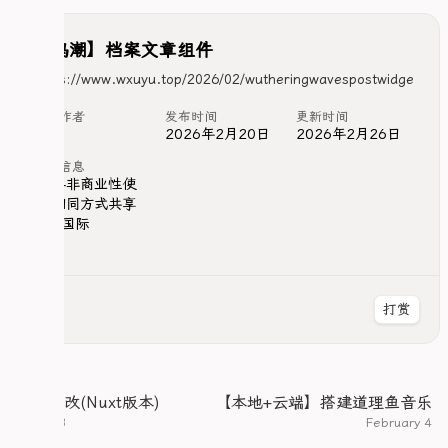
  }

  45% {

【鸣潮】档案文章组件
    clip: rect(63px, 9999px, 7px, 0)

  }

https://www.wxuyu.top/2026/02/wutheringwavespostwidge
  50% {

t
    clip: rect(80px, 9999px, 21px, 0)

文章作者
发布时间
更新时间
  }

絮语
2026年2月20日
2026年2月26日
  55% {

    clip: rect(27px, 9999px, 52px, 0)

版权信息
署名-非商业性使
  }

用-相同方式共享
  60% {

    clip: rect(89px, 9999px, 14px, 0)

4.0 国际
  }

  65% {

    clip: rect(51px, 9999px, 80px, 0)

  }

打赏
  70% {

    clip: rect(2px, 9999px, 37px, 0)

  }

  75% {

    clip: rect(71px, 9999px, 86px, 0)

页脚魔改(Nuxt版本)
【本地+云端】搭建道理鱼音乐
  }

March 3
February 4
  80% {
