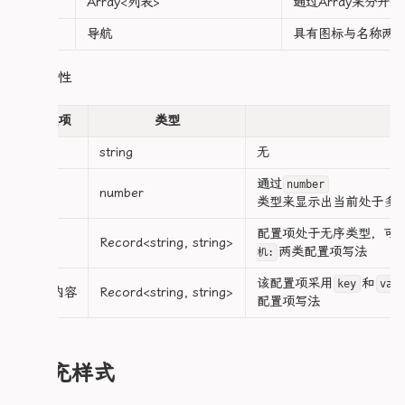
列表
Array<列表>
通过Array来分开
  padding: 10px;

        </div>

        grid-template-columns: repeat(1, 1fr);

          display: inline-block;

  margin-top: 0.5em;

      </div>

      }

          font-size: 14px;

导航
导航
具有图标与名称两
      <div class="heroResonMechaCard" :id="主体
        .heroTimelineCard {

          white-space: nowrap;

  .status-header {

        <div class="heroMechaContent">

          display: flex;

        }

    display: flex;

          <slot :name="`Mecha`" />

列表属性
          flex-direction: column;

      }

    align-items: center;

        </div>

          margin: 0.5em 0;

    gap: 8px;

      </div>

      /* 技能模块样式 */

配置项
类型
    margin-bottom: 6px;

    </div>

          .heroTimelineLabel {

      .cardSkills {

  </div>

            display: flex;

标题
string
无
        .skillsContainer {

    .header-title {

</template>

            align-items: center;

          display: flex;

      font-weight: 600;

            gap: 0.5rem;

通过
number
          flex-direction: column;

      color: var(--c-text);

密钥
number
<style lang="scss" scoped>

            color: var(--c-text-2);

类型来显示出当前处于多
          gap: 12px;

    }

.heroResonMechaMain {

            font-size: 0.8rem;

        }

  width: 100%;

            font-weight: 500;

配置项处于无序类型，可
内容
Record<string, string>
    .header-badge {

  height: 320px;

          }

两类配置项写法
机:
        .skillItem {

      font-size: 0.75rem;

  background: var(--ld-bg-card);

          background: rgba(122, 92, 61, 0.08);

      padding: 2px 6px;

  border: 1px solid var(--c-border);

该配置项采用
和
          .heroTimelineValue {

key
val
          border-radius: 6px;

额外内容
Record<string, string>
      border-radius: 4px;

  border-radius: 0.75rem;

配置项写法
            color: var(--c-text);

          padding: 10px;

  margin: 1.5rem 0;

            font-size: 0.8rem;

      &.badge-1 {

  overflow: hidden;

            word-break: break-word;

          .skillHeader {

        background: rgba(255, 0, 0, 0.2);

  transition: border-color 0.2s ease;

          }

            display: flex;

        color: #ff6b85;

  display: flex;

补充样式
            align-items: center;

      }

  .heroResonMechaNav {

          .heroTimelineTag {

            gap: 8px;

    }

    display: flex;

            display: flex;
