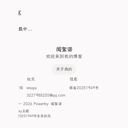
    clip: rect(19px, 9999px, 46px, 0)

  }

  85% {

评论区
    clip: rect(82px, 9999px, 8px, 0)

  }

  90% {

评论加载中...
    clip: rect(48px, 9999px, 3px, 0)

  }

  95% {

闻絮语
    clip: rect(68px, 9999px, 100px, 0)

  }

欢迎来到我的博客
  to {

    clip: rect(47px, 9999px, 2px, 0)

关于我的
  }

探索
社交
信息
Atom订阅
wxuyu
萌备20251949号
开往
3227988255@qq.com
©2020 — 2026 Powerby
闻絮语
采用
Clarity
主题
萌ICP备20251949号
业务状态