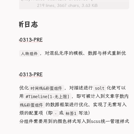
    gap: 0.5rem;

    }

          align-items: center;

  0% {

219 lines, 3667 chars, 3.63 KiB
    padding: 0.75rem;

  }

          font-size: 0.9em;

        .noSkill {

    transform: translateY(-100%)

  }

  .heroResonMechaList {

          .easterIcon {

          color: var(--c-text-sub);

  }

    overflow: hidden;

            font-size: 0.9em;

          font-style: italic;

  to {

  .left-info {

更新日志
    overflow-y: scroll; 

          }

          padding: 8px;

    transform: translateY(100%)

    width: 100%;

    margin-bottom: 1rem;

          .easterTitle {

          text-align: center;

  }

    padding: 0.5rem;

    margin-top: 1rem;

            font-weight: 700;

          background: rgba(122, 92, 61, 0.05);

}

V20260313-PRE
    border-radius: 10px;

    padding-right: 1rem;

            font-size: 0.9em;

          border-radius: 6px;

@keyframes blink-b7066fb5 {

    &::-webkit-scrollbar {

          }

        }

  0%,

    .avatar-image {

      width: 0;

1.优化
，对混乱无序的模板、数据与样式重新优
人物组件
        }

      }

  to {

      width: 200px;

      background: transparent;

        .easterContent {

    }

化
    opacity: 1

      height: 200px;

    }

          font-size: 0.9em;

  }

  }

      border-radius: 8px;

    scrollbar-width: none;

          .easterP {

}

  50% {

    }

V20260313-PRE
    -ms-overflow-style: none;

            margin: 0;

    opacity: .3

    .heroResonMechaCard#Reson {

          }

/* 在原有样式基础上添加移动端适配 */

  }

    .avatar-name {

      background: rgba(122, 92, 61, 0.08);

1.全线优化
，对描述进行
化使可以
          .easterDetailMain {

时间线&彩蛋组件
solt
@media (max-width: 768px) {

}

      font-size: 12px;

      border-radius: 6px;

            display: grid;

  .infoCard {

@keyframes float-particle-b7066fb5 {

通过调用
，即可被计入到文章字数内
#Timeline[1-无上限]
      margin-top: 4px;

      padding: 10px;

            .easterDetailCard {

    flex-direction: column;

  0% {

    }

      margin-bottom: 10px;

2.
的数据框架进行优化，实现了无需写入
              justify-content: space-between;

时间线&彩蛋组件
    height: auto;

    transform: translate(0) rotate(0);

      .heroResonContent {

              display: flex;

    padding: 0.5rem;

    opacity: 0

过于麻烦的配置项（即
或
写法）
-
标签1
    .avatar-meta {

        font-size: 0.9rem;

            }

  }

      font-size: 0.7rem;

        margin: 0px;

3.对部分组件需要用到的颜色样式写入到scss统一管理样式
          }

    .navArea {

  10% {

      gap: 4px;

        white-space: pre-wrap;

        }

      flex-direction: row;

中
    opacity: .5

      }

      }
