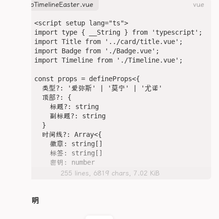
  transition: all 0.3s;

heroTimelineEaster.vue
vue
  margin: 1.5rem 0;

  margin: 1.5rem 0;

  overflow: hidden;

  overflow: hidden;

  overflow: hidden;

<script setup lang="ts">

  transition: border-color 0.2s ease;

  transition: border-color 0.2s ease;

  .avatar-image {

import type { __String } from 'typescript';

  /* display: flex; */

  display: flex; /* 整体左右布局 */

    width: 100%;

import Title from '../card/title.vue';

  padding: 1rem;

    height: auto;

import Badge from './Badge.vue';

}

  /* 左侧导航区：垂直排列头像 */

    border-radius: 12px;

import Timeline from './Timeline.vue';

  .navArea {

    display: block;

.center {

    display: flex;

  }

const props = defineProps<{

	width: fit-content;

    flex-direction: column;

  类型?: '爱弥斯' | '莫宁' | '尤诺'

	max-width: 100%;

    align-items: center;

  .avatar-name {

  顶部?: {

	margin-inline: auto;

    justify-content: flex-start;

    margin-top: 8px;

    标题?: string

}

    padding: 1rem;

    font-size: 14px;

    副标题?: string

    width: 60px; /* 导航区宽度，适配头像垂直排列 */
    font-weight: 700;

  }

.storys {

    gap: 8px;    /* 头像之间的间距 */

    text-align: center;

  时间线?: Array<{

	display: flex;

    color: var(--c-text);

    徽章: string[]

	flex-wrap: wrap;

    .navItem {

  }

    标签: string[]

	justify-content: center;

      cursor: pointer;

    密钥: number

	gap: 0.5em;

      width: 40px;

  .avatar-meta {

  }>

	position: relative;

255 lines, 6819 chars, 7.02 KiB
      height: 40px;

    display: flex;

  彩蛋?: Array<{

	width: fit-content;

      display: flex;

    flex-wrap: wrap;

    图标?: string

	margin: 0 auto;

      align-items: center;

    gap: 8px;

    徽章?: string

整体说明
	font-size: 0.9em;

      justify-content: center;

    align-items: center;

    密钥?: number | string

	line-height: 1.4;

      border-radius: 50%;

    justify-content: center;

    信息列表?: Record<string, string>

}
