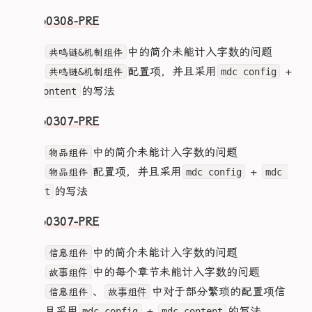
@media (max-width: 480px) {

  }

  .infoCard {

  35% {

V20260308-PRE
    .contentArea {

    clip: rect(17px, 9999px, 24px, 0)

      .cardLeft .cardImage {

  }

1.修复
中的简介未能计入字数的问题
共鸣链&机制组件
        max-width: 150px;

  40% {

2.优化
配置项，并且采用
+
      }

共鸣链&机制组件
mdc config
    clip: rect(74px, 9999px, 61px, 0)

  }

的写法
mdc content
      .cardRight {

  45% {

        .cardSkills .skillItem {

    clip: rect(17px, 9999px, 83px, 0)

V20260307-PRE
          padding: 6px;

  }

        }

  50% {

      }

1.修复
中的简介未能计入字数的问题
    clip: rect(74px, 9999px, 55px, 0)

物品组件
    }

  }

2.优化
配置项，并且采用
+
物品组件
mdc config
mdc 
  }

  55% {

的写法
}

    clip: rect(38px, 9999px, 48px, 0)

content
  }

  60% {

V20260307-PRE
    clip: rect(94px, 9999px, 42px, 0)

  }

1.修复
中的简介未能计入字数的问题
信息组件
  65% {

    clip: rect(35px, 9999px, 23px, 0)

2.修复
中的每个章节未能计入字数的问题
故事组件
  }

3.取消
、
中对于部分繁琐的配置项信
信息组件
故事组件
  70% {

息，并且采用
+
的写法
    clip: rect(41px, 9999px, 46px, 0)

mdc config
mdc content