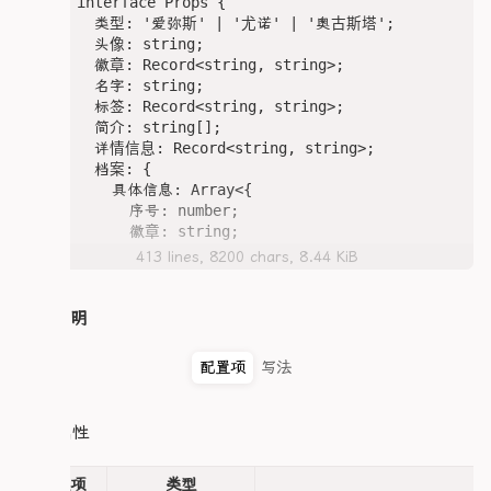
interface Props {

  类型: '爱弥斯' | '尤诺' | '奥古斯塔';

  头像: string;

  徽章: Record<string, string>;

  名字: string;

  标签: Record<string, string>;

  简介: string[];

  详情信息: Record<string, string>;

  档案: {

    具体信息: Array<{

      序号: number;

      徽章: string;

    }>;

413 lines, 8200 chars, 8.44 KiB
    外挂信息: {

      简介: string[];

    };

整体说明
    顶栏信息: {

      主标题: string;

配置项
写法
    };

  };

}

hero属性
const props = defineProps<Props>();

配置项
类型