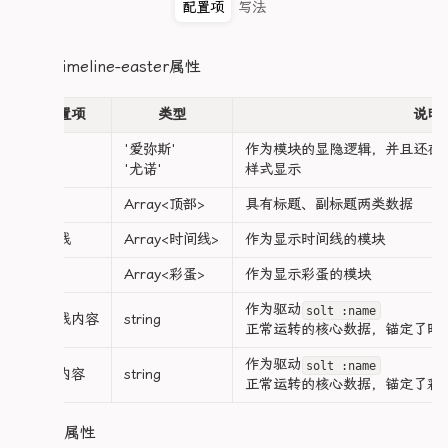
      transition: all 0.2s ease;

配置项
写法
    margin-top: 4px;

  }>

  时间线内容?:string[]

button {

      &:hover {

    .meta-tag {

  彩蛋内容?: string[]

	position: relative;

        background-color: var(--c-bg-hover); /
hero-timeline-easter属性
      font-size: 12px;

}>()

	margin-bottom: 0.5em;

      }

      font-weight: 600;

</script>

	padding: 0.3em 0.5em;

      color: var(--c-text-sub);

	border-radius: 0.4em;

配置项
类型
说明
      &.active {

      background: rgba(255, 140, 176, 0.1);

<template>

	color: var(--c-text-2);

        background-color: var(--c-bg-active)
      padding: 2px 6px;

'爱弥斯'
作为模块的显隐逻辑，并且还在
  <div class="heroTimelineEasterMain">

	transition: all 0.2s;

      }

类型
      border-radius: 4px;

    <div class="heroTimelineEasterCard">

'尤诺'
样式显示
    }

      border: 1px solid var(--pink-core);

      <div class="timelineEasterHeader">

	&:hover {

  }

    }

顶部
Array<顶部
>
具有标题、副标题两类数据
        <Title :title="`${顶部?.标题}`" />

		background-color: var(--c-bg-soft);

  }

        <Badge :text="顶部?.副标题" />

		color: var(--c-text);

  /* 右侧内容区：卡片详情 */

}

时间线
Array<时间线
>
作为显示时间线的模块
      </div>

	}

  .contentArea {

    flex: 1;

彩蛋
Array<彩蛋
>
作为显示彩蛋的模块
/* ==================== 右侧内容区(保持原样) =======
      <!-- 时间线部分 - 修复为两列布局 -->

	&::before, &::after {

    display: flex;

.right-info {

      <div class="heroTimelineList" :id="类型"
		display: block;

    gap: 1rem;

作为驱动
solt :name
  flex: 1;

时间线内容
string
        <div class="heroTimelineCard" v-for="
		position: absolute;

    padding: 1rem;

正常运转的核心数据，锚定了时
  display: flex;

          <div class="heroTimelineLabel" v-fo
		bottom: -0.5em;

    overflow: hidden;

  flex-direction: column;

            {{ value }}<Badge :text="`${value}`
		inset-inline: 0.8em;

作为驱动
solt :name
  gap: 12px;

彩蛋内容
string
          </div>     

		height: 2px;

    .cardLeft {

正常运转的核心数据，锚定了彩
  overflow-y: auto;

          <div class="heroTimelineValue" v-fo
		border-radius: 1em;

      flex-shrink: 0;

  scrollbar-width: none;

            <slot :name="`Timeline${index}`"/>

		pointer-events: none;

      display: flex;

时间线属性
          </div>

	}

      flex-direction: column;

  &::-webkit-scrollbar {
