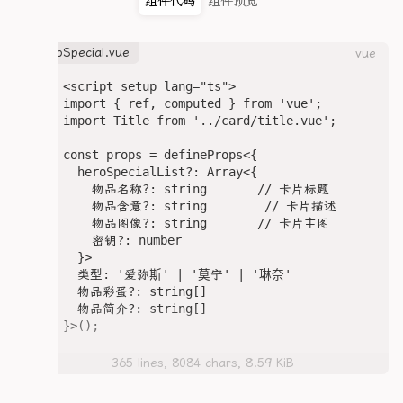
组件代码
组件预览
            </span>

          </div>

heroSpecial.vue
vue
          <!-- 详情信息 -->

          <Title title="详情信息" />

<script setup lang="ts">

          <div

import { ref, computed } from 'vue';

            class="info-grid"

import Title from '../card/title.vue';

            :style="{ gridTemplateColumns: `re
          >

const props = defineProps<{

            <div

  heroSpecialList?: Array<{

              v-for="[key, value] in Object.e
    物品名称?: string       // 卡片标题

              :key="key"

    物品含意?: string        // 卡片描述

              class="info-item"

    物品图像?: string       // 卡片主图

            >

    密钥?: number

              <div class="info-label">{{ key }}<
  }>

              <div class="info-value">{{ value }
  类型: '爱弥斯' | '莫宁' | '琳奈'

            </div>

  物品彩蛋?: string[]

          </div>

  物品简介?: string[]

}>();

          <!-- 档案 -->

          <Title :title="档案?.顶栏信息.主标题" />
// 跟踪当前激活的卡片索引（初始激活第一个）

365 lines, 8084 chars, 8.59 KiB
          <div

const activeIndex = ref(0);

            v-for="data in 档案?.具体信息"

            :key="data.序号"
