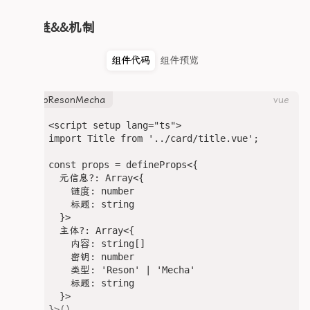
        padding: 2px 6px;

  .tag {

                <span class="detailValue">{{ va
        border-radius: 4px;

    background-color: var(--c-bg-soft);

              </div>

共鸣链&&机制
      }

    border-radius: 0.4em;

            </div>

    }

    color: var(--c-text-soft);

            <div class="easterP" :id="类型" v-
    font-size: 0.9em;

组件代码
组件预览
              <slot :name="`easter${Index}`"></s
    .cardRight {

    padding: 0.25em 0.6em;

            </div>

      flex: 1;

    transition: all 0.2s;

          </div>

      display: flex;

    cursor: pointer;

heroResonMecha
vue
        </div>

      flex-direction: column;

      </div>

      gap: 10px;

    &:hover {

<script setup lang="ts">

    </div>

      overflow-y: scroll; /* 启用垂直滚动 */

      background-color: var(--c-primary-soft);

import Title from '../card/title.vue';

  </div>

      padding-right: 20px; /* 防止内容被遮挡 */

      color: var(--c-primary);

</template>

      /* 隐藏滚动条 - Webkit浏览器 */

    }

const props = defineProps<{

      &::-webkit-scrollbar {

  }

  元信息?: Array<{

<style lang="scss">

          width: 0;

}

    链度: number

.article p {

          background: transparent;

    标题: string

  margin: 0!important;

      }

/* ==================== 详情信息网格(保持原样) =====
  }>

}

      /* 隐藏滚动条 - Firefox */

.info-grid {

  主体?: Array<{

.heroTimelineEasterMain {

      scrollbar-width: none;

  display: grid;

    内容: string[]

  width: 100%;

      /* 隐藏滚动条 - IE/Edge */

  gap: 0.4rem;

    密钥: number

  background: var(--ld-bg-card);

      -ms-overflow-style: none;

  margin: 0.5em 0;

    类型: 'Reson' | 'Mecha'

  border: 1px solid var(--c-border);

  font-size: 1rem;

    标题: string

  border-radius: 0.75rem;

      .cardDesc, .cardYouLai {

}

  }>

  margin: 1.5rem 0;

        font-size: 14px;

}>()
