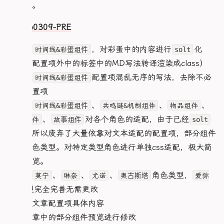
    transform: translateY(0)

保留）。
    }

    }

          font-size: 12px;

  }

    .status-content {

    scrollbar-width: none;

    .easterContent {

          padding: 2px 4px;

}

      font-size: 0.8rem;

    -ms-overflow-style: none;

      flex-direction: column;

V20260309-PRE
        }

@keyframes glitch-anim-b7066fb5 {

      line-height: 1.4;

      display: flex;

  0% {

    }

    .heroResonMechaCard#Reson,

      gap: 0.5rem;

        .cardSkills {

    clip: rect(31px, 9999px, 94px, 0)

1.优化
，对彩蛋中的内容进行
化
时间线&彩蛋组件
solt
  }

    .heroResonMechaCard#Mecha {

    }

          .skillItem {

  }

}

      margin-bottom: 0.75rem; /* 卡片间距缩小 */

（即在配置项外中的标签中的MD写法转译渲染成class）
    .easterDetailCard.item-1#content-1,

            padding: 8px;

  5% {

      padding: 8px; /* 卡片内边距缩小 */

    .easterDetailCard.item-2#content-1,

    clip: rect(70px, 9999px, 71px, 0)

2.优化
配置项混乱无序的写法，去除不必
时间线&彩蛋组件
    }

    .easterDetailCard.item-2#content-2 {

            .skillHeader .skillName {

  }

要的配置项
      margin-bottom: 0.25rem;

              font-size: 14px;

  10% {

    .heroResonContent,

      padding-bottom: 0.25rem;

            }

3.调整
、
、
、
    clip: rect(29px, 9999px, 83px, 0)

时间线&彩蛋组件
共鸣链&机制组件
物品组件
    .heroMechaContent {

      border-bottom: 1px solid rgba(127, 211, 25
  }

、
对各个角色的适配，由于已经
      font-size: 0.875rem; /* 整体字体缩小 */

信息组件
故事组件
solt
    }

            .skillDesc {

  15% {

      p {

    .easterP {

文本化所以废弃了大量依靠对文本适配的配置项，部分组件
              font-size: 12px;

    clip: rect(16px, 9999px, 91px, 0)

        padding: 8px 0; /* 行间距缩小 */

      border: 1px dashed var(--color-tide-light)
            }

  }

保留角色类型。对特定类型角色进行单独css适配，极大简
        border-bottom: 1px dashed rgba(255, 140,
      padding: 0.5rem;

          }

  20% {

        font-size: 0.75rem; /* 行内字体再缩小 */

      border-radius: 0.5rem;

洁化浏览。
        }

    clip: rect(2px, 9999px, 36px, 0)

      }

    }

      }

  }

4.新增
、
、
、
角色类型，
莫宁
琳奈
尤诺
奥古斯塔
爱弥
    }

  }

    }

  25% {

  }

}

类型完全完善无需更改
斯
  }

    clip: rect(27px, 9999px, 9px, 0)

}

}

  }

5.优化文章配置项具体内容
  30% {

6.对文章中的部分组件预览进行修改
/* 超小屏幕优化 */

    clip: rect(9px, 9999px, 53px, 0)
