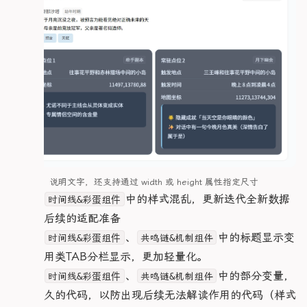
      height: 30px;

}

  .info-grid {

  .heroResonMechaNav {

      background: #4aa5ff33;

        .cardImage {

@keyframes core-pulse-b7066fb5 {

    grid-template-columns: repeat(3, 1fr) !impor
    width: 100%; /* 导航占满宽度 */

      border: 1px solid #4aa5ff;

          max-width: 150px;

  0% {

    gap: 0.2rem;

    flex-direction: column;

      border-radius: 50%;

          height: auto;

    box-shadow: 0 0 5px var(--pink-core), 0 0 1
    font-size: 0.8rem;

    padding: 0.5rem; /* 减少内边距 */

      display: flex;

        }

  }

  }

    gap: 8px; 

      align-items: center;

  50% {

      justify-content: center;

        .cardTitle {

    box-shadow: 0 0 15px var(--pink-core), 0 0 
  .info-item {

    .heroResonMechaNavItem {

      font-weight: 700;

          font-size: 20px;

  }

    gap: 0.1rem;

      width: 100%; /* 导航项宽度自适应 */

      transition: all .3s;

        }

  to {

      height: 44px; /* 增大点击区域 */

    }

    box-shadow: 0 0 5px var(--pink-core), 0 0 1
    .info-label,

      font-size: 0.875rem; /* 字体放大 */

  }

        .cardSubInfo {

  }

    .info-value {

      border-radius: 6px; /* 圆角微调 */

}

          font-size: 15px;

}

      font-size: 0.75rem;

    }

.heroEasterMain#尤诺 {

        }

@keyframes borderRotate-b7066fb5 {

    }

  }

  grid-template-columns: 2fr 2fr;

      }

  0% {

  }

说明文字，还支持通过 width 或 height 属性指定尺寸
  gap: .5rem;

    filter: hue-rotate(0deg)

  .heroResonMechaList {

2.优化
中的样式混乱，更新迭代全新数据
  .heroEaster {

时间线&彩蛋组件
      .cardRight {

  }

  .status-card {

    width: 100%; /* 列表占满宽度 */

    border: 1px dashed var(--color-tide-light);

        width: 100%;

  to {

表，为后续的适配准备
    padding: 8px;

    margin: 0; /* 移除上下冗余边距 */

    border-radius: 12px;

        padding-right: 0;

    filter: hue-rotate(360deg)

    border-radius: 5px;

    padding: 0.5rem; /* 内边距缩小 */

3.优化
、
中的标题显示变
    padding: 1rem;

时间线&彩蛋组件
共鸣链&机制组件
  }

    overflow-y: auto; /* 内容少时不显示滚动条 */

    flex-direction: column;

        .cardDesc, .cardYouLai {

}

量，采用类TAB分栏显示，更加轻量化。
    .status-header {

    display: flex;

          font-size: 13px;

@keyframes itemIn-b7066fb5 {

      gap: 6px;

    &::-webkit-scrollbar {

4.优化
、
中的部分变量，
时间线&彩蛋组件
共鸣链&机制组件
    gap: 0.5rem;

        }

  to {

      margin-bottom: 4px;

      width: 0;

    .easterHeader {

清除过久的代码，以防出现后续无法解读作用的代码（样式
    opacity: 1;

    }

      background: transparent;

      justify-content: space-between;

        .tagItem .tag {
