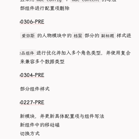
  }

4.对全部组件进行配置项删除
  75% {

    clip: rect(35px, 9999px, 3px, 0)

V20260306-PRE
  }

  80% {

    clip: rect(41px, 9999px, 96px, 0)

1.针对
的人物模块中的
部分的
样式进
爱弥斯
档案
副标题
  }

行调整
  85% {

    clip: rect(52px, 9999px, 59px, 0)

2.对
进行优化并加入多个角色类型，并使用复合
物品组件
  }

型组件来兼容多个数据类型
  90% {

    clip: rect(69px, 9999px, 97px, 0)

V20260304-PRE
  }

  95% {

    clip: rect(10px, 9999px, 71px, 0)

1.优化部分组件样式
  }

  to {

V20260227-PRE
    clip: rect(67px, 9999px, 38px, 0)

  }

1.添加新模块，并更新具体配置项与组件写法
}

@keyframes glitch-anim2-b7066fb5 {

2.优化新组件中的移动端
  0% {

3.优化切换方式
    clip: rect(65px, 9999px, 59px, 0)
