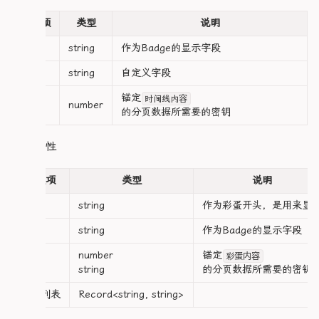
          <!-- 特定标签位置||未写完 -->

      align-items: center;

    display: none;

          <div class="heroTimelineTag" v-show
	&::after {

      width: 200px; /* 左侧卡片预览区宽度 */

配置项
类型
说明
  }

            <span class="heroTimelineTagList" 
		content: "";

      overflow: hidden;

}

              <slot class="text">

		inset-inline: -0.8em;

徽章
string
作为Badge的显示字段
                {{ value }}

		background-color: var(--c-border);

      .cardImage {

.panel-main {

              </slot>

标签
string
自定义字段
	}

        width: 100%;

  position: relative;

            </span>

        object-fit: cover;

  z-index: 6;

锚定
          </div>

时间线内容
	&.active {

        border-radius: 8px;

密钥
number
的分页数据所需要的密钥
        </div>

		box-shadow: 0 1px 0.5em var(--ld-shadow);

      }

  .hero-desc {

      </div>

		background-color: var(--ld-bg-card);

    font-size: 14px;

		color: var(--c-text);

      .cardTitle {

彩蛋属性
    color: var(--c-text-content);

      <div class="heroEasterMain" :id="类型">

        margin-top: 8px;

    line-height: 1.6;

        <div class="heroEaster WuWuGameColor"
		&::before {

        font-size: 14px;

    margin-bottom: 1rem;

          <div class="easterNumber" v-show="类
配置项
类型
说明
			content: "";

        font-weight: bold;

  }

            {{ main.密钥 }}

			background-color: var(--c-primary);

        color: var(--c-text-title);

}

图标
string
作为彩蛋开头，是用来显
          </div>

			z-index: 1;

        text-align: center

          <div class="easterHeader">

		}

      }

/* ==================== 标签样式(保持原样) ========
徽章
string
作为Badge的显示字段
            <span class="esterTitle" v-for="([
	}

.tag-container {

            <Badge :text="`${main.徽章}`" v-sh
}

      .cardSubInfo {

number
锚定
  display: flex;

彩蛋内容
          </div>

密钥
        margin-top: 4px;

string
的分页数据所需要的密钥
  flex-wrap: wrap;

          <div class="easterContent">

.story-content {

        font-size: 12px;

  gap: 0.3em 0.6em;

            <div class="easterDetailMain" :id=
	margin: 1em 0;

        color: var(--c-text-sub);

信息列表
Record<string, string>
  margin: 0.5em 0;

              <div :class="`easterDetailCard 
}

        background: rgba(122, 92, 61, 0.1);

                <span class="detailKey">{{ key }