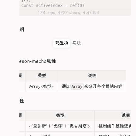
  overflow: hidden;

        color: var(--c-text-content);

.info-item {

const activeIndex = ref(0)

  transition: border-color 0.2s ease;

        line-height: 1.6;

  display: flex;

</script>

  display: flex;

178 lines, 4222 chars, 4.47 KiB
        display: -webkit-box;

  flex-direction: column;

        -webkit-box-orient: vertical;

  gap: 0.1rem;

<template>

  .heroTimelineEasterCard {

        .title {

  margin: 0.5em 0;

  <div class="heroResonMechaMain">

整体说明
    flex: 1;

          background: #ffffffb2;

    <div class="heroResonMechaNav">

    padding: 1rem;

          color: #ff9900b2

  .info-label {

      <div 

    display: flex;

        }

配置项
写法
    color: var(--c-text-2);

        class="heroResonMechaNavItem" 

    flex-direction: column;

      }

    font-size: 0.8rem;

        v-for="(item, index) in 主体" 

    gap: 0.5rem;

      .cardYouLai {

    font-weight: 500;

        :key="index"

        display: block;

hero-reson-mecha属性
  }

        @click="activeIndex = index"

    .timelineEasterHeader {

        color: var(--blue-glow);

        :class="{ active: activeIndex === index 
      display: flex;

        font-size: .85rem;

  .info-value {

      >

配置项
类型
说明
      justify-content: space-between;

        border-left: 3px solid var(--pink-core);
    color: var(--c-text);

        <span>{{ item.标题 }}</span>

      align-items: center;

        padding-left: 12px;

    font-size: 0.8rem;

主体
Array<类型
>
通过
来分开各个模块内容
      </div>

Array
      gap: 12px;

      }

    word-break: break-word;

    </div>

    }

  }

    <div class="heroResonMechaList" v-if="主体?.
类型属性
      .tagItem {

}

      <div class="heroResonMechaCard" :id="主
    /* 修复时间线布局 - 一行两列 */

        display: flex;

        <div class="heroResonTitle">

    .heroTimelineList {

        flex-wrap: wrap;

/* ==================== 档案状态卡(保持原样) =======
          第{{card.链度}}链 · {{ card.标题 }}

配置项
类型
说明
      display: grid;

        gap: .3rem;

.status-card {

        </div>

      grid-template-columns: repeat(2, 1fr);

  background: rgba(122, 92, 61, 0.08);

类型
<'爱弥斯' | '尤诺' | '奥古斯塔'>
控制组件显隐逻辑
        <div class="heroResonContent" v-for="
      gap: 0.5em;

        .tag {

  border-radius: 6px;

          <slot :name="`Reson${index}`" />

      @media (max-width: 560px) {

          border-radius: .3rem;
