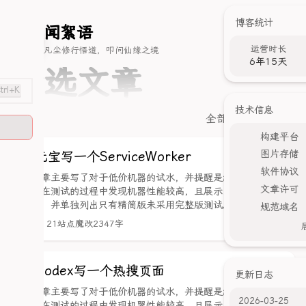
博客统计
闻
絮
语
运营时长
凡尘修行悟道，叩问仙缘之境
6年15天
精选文章
在友链页面添加滚动头像banner
关于页面(Nuxt)
trl+K
技术信息
全部分类
创建日期
构建平台
图片存储
用元宝写一个ServiceWorker
软件协议
该文章主要写了对于低价机器的试水，并提醒是超开类型的机
文章许可
器。在测试的过程中发现机器性能较高，且展示出机器的具体
价格，并单独列出只有精简版未采用完整版测试。
规范域名
April 21
站点魔改
2347字
用Codex写一个热搜页面
更新日志
该文章主要写了对于低价机器的试水，并提醒是超开类型的机
2026-03-25
器。在测试的过程中发现机器性能较高，且展示出机器的具体