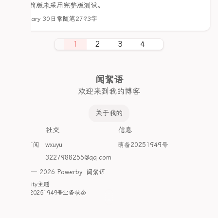
有精简版未采用完整版测试。
January 30
日常随笔
2793字
1
2
3
4
闻絮语
欢迎来到我的博客
关于我的
探索
社交
信息
Atom订阅
wxuyu
萌备20251949号
开往
3227988255@qq.com
©2020 — 2026 Powerby
闻絮语
采用
Clarity
主题
萌ICP备20251949号
业务状态