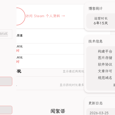
博客统计
访问 Steam 个人资料 →
运营时长
6年15天
trl+K
游戏总数量
-- 个
技术信息
游玩总时长
-- 小时
构建平台
图片存储
两周总时长
-- 小时
软件协议
最近游玩
文章许可
显示最近两周玩的undefined款游戏
规范域名
游戏库
显示游玩时长最多的undefined款游戏
更新日志
闻絮语
2026-03-25